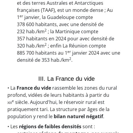
et des terres Australes et Antarctiques
françaises (TAAF), est un monde dense ; Au
er
1
janvier, la Guadeloupe compte
378 600 habitants, avec une densité de
2
232 hab./km
; la Martinique compte
357 habitants en 2024 pour avec densité de
2
320 hab./km
; enfin La Réunion compte
er
885 700 habitants au 1
janvier 2024 avec une
2
densité de 353 hab./km
.
III. La France du vide
• La
France du vide
rassemble les zones du rural
profond, vidées de leurs habitants à partir du
e
xix
siècle. Aujourd'hui, le réservoir rural est
pratiquement tari. La structure par âges de la
population y rend le
bilan naturel négatif
.
• Les
régions de faibles densités
sont :