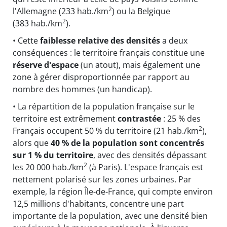
2
l'Allemagne (233 hab./km
) ou la Belgique
2
(383 hab./km
).
• Cette
faiblesse relative des densités
a deux
conséquences : le territoire français constitue une
réserve d'espace
(un atout), mais également une
zone à gérer disproportionnée par rapport au
nombre des hommes (un handicap).
• La répartition de la population française sur le
territoire est extrêmement
contrastée
: 25 % des
2
Français occupent 50 % du territoire (21 hab./km
),
alors que
40 % de la population sont concentrés
sur 1 % du territoire
, avec des densités dépassant
2
les 20 000 hab./km
(à Paris). L'espace français est
nettement polarisé sur les zones urbaines. Par
exemple, la région Île-de-France, qui compte environ
12,5 millions d'habitants, concentre une part
importante de la population, avec une densité bien