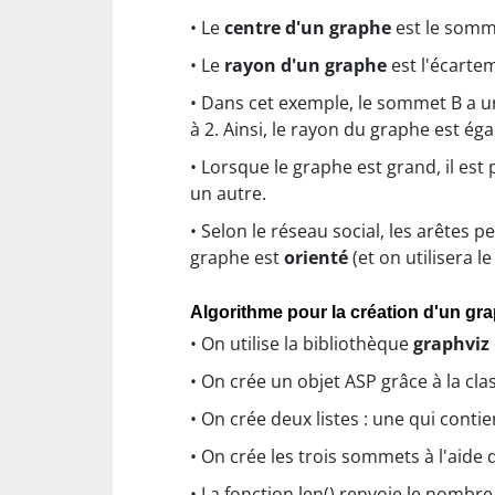
• Le
centre d'un graphe
est le somme
• Le
rayon d'un graphe
est l'écarte
• Dans cet exemple, le sommet B a un
à 2. Ainsi, le rayon du graphe est égal
• Lorsque le graphe est grand, il est
un autre.
• Selon le réseau social, les arêtes p
graphe est
orienté
(et on utilisera l
Algorithme pour la création d'un gra
• On utilise la bibliothèque
graphviz
• On crée un objet ASP grâce à la cla
• On crée deux listes : une qui cont
• On crée les trois sommets à l'aid
• La fonction len() renvoie le nombre