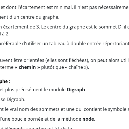
t dont l'écartement est minimal. Il n'est pas nécessaireme
ment d'un centre du graphe.
 écartement de 3. Le centre du graphe est le sommet D, il 
 à 2.
 préférable d'utiliser un tableau à double entrée répertoria
euvent être orientées (elles sont fléchées), on peut alors util
e terme
« chemin »
plutôt que « chaîne »).
phe :
et plus précisément le module
Digraph
.
sse Digraph.
ient le vrai nom des sommets et une qui contient le symbole 
e d'une boucle bornée et de la méthode
node
.
 d'éléments appartenant à la liste.