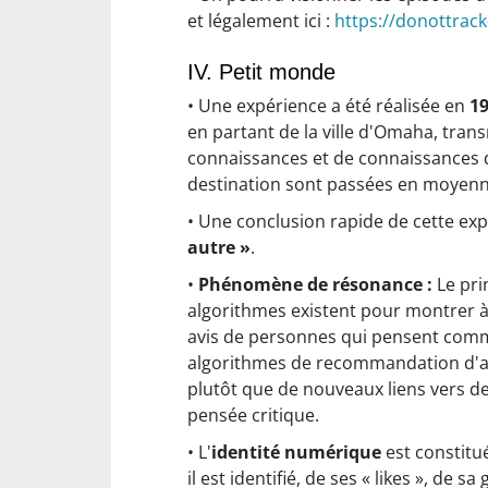
et légalement ici :
https://donottrack
IV. Petit monde
• Une expérience a été réalisée en
1
en partant de la ville d'Omaha, tran
connaissances et de connaissances de
destination sont passées en moyenne
• Une conclusion rapide de cette ex
autre »
.
•
Phénomène de résonance :
Le pri
algorithmes existent pour montrer à l
avis de personnes qui pensent comm
algorithmes de recommandation d'ami
plutôt que de nouveaux liens vers des
pensée critique.
• L'
identité numérique
est constitué
il est identifié, de ses « likes », de