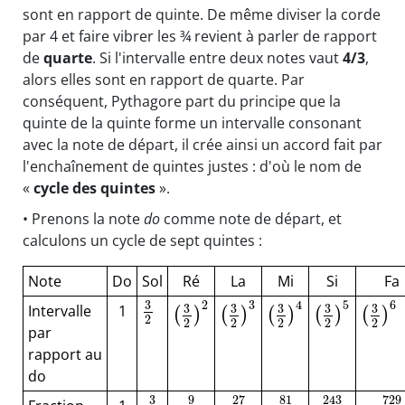
sont en rapport de quinte. De même diviser la corde
par 4 et faire vibrer les ¾ revient à parler de rapport
de
quarte
. Si l'intervalle entre deux notes vaut
4/3
,
alors elles sont en rapport de quarte. Par
conséquent, Pythagore part du principe que la
quinte de la quinte forme un intervalle consonant
avec la note de départ, il crée ainsi un accord fait par
l'enchaînement de quintes justes : d'où le nom de
«
cycle des quintes
».
• Prenons la note
do
comme note de départ, et
calculons un cycle de sept quintes :
Note
Do
Sol
Ré
La
Mi
Si
Fa
3
3
2
5
6
4
Intervalle
1
3
3
3
3
3
(
)
(
)
(
)
(
)
(
)
2
2
2
2
2
2
par
rapport au
do
3
9
81
27
729
243