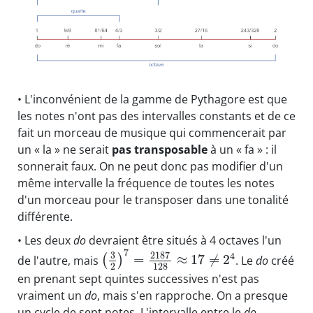
• L'inconvénient de la gamme de Pythagore est que
les notes n'ont pas des intervalles constants et de ce
fait un morceau de musique qui commencerait par
un « la » ne serait
pas transposable
à un « fa » : il
sonnerait faux. On ne peut donc pas modifier d'un
même intervalle la fréquence de toutes les notes
d'un morceau pour le transposer dans une tonalité
différente.
• Les deux
do
devraient être situés à 4 octaves l'un
7
3
2187
4
=
≈
17
≠
2
de l'autre, mais
(
)
. Le
do
créé
2
128
en prenant sept quintes successives n'est pas
vraiment un
do
, mais s'en rapproche. On a presque
un cycle de sept notes. L'intervalle entre le
do