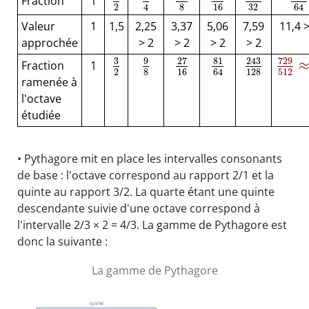
Fraction
1
2
16
4
8
32
64
Valeur
1
1,5
2,25
3,37
5,06
7,59
11,4 >
approchée
> 2
> 2
> 2
> 2
3
81
9
27
729
243
≈
Fraction
1
2
8
16
64
512
128
ramenée à
l'octave
étudiée
• Pythagore mit en place les intervalles consonants
de base : l'octave correspond au rapport 2/1 et la
quinte au rapport 3/2. La quarte étant une quinte
descendante suivie d'une octave correspond à
l'intervalle 2/3 × 2 = 4/3. La gamme de Pythagore est
donc la suivante :
La gamme de Pythagore