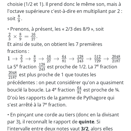
choisie (1/2 et 1). Il prend donc le même son, mais à
l'octave supérieure c'est-à-dire en multipliant par 2 :
8
soit
.
9
• Prenons, à présent, les « 2/3 des 8/9 », soit
8
16
2
×
=
.
3
9
27
Et ainsi de suite, on obtient les 7 premières
fractions :
8
16
64
128
512
2048
2
1
→
→
→
→
→
→
→
3
9
81
27
243
729
2187
128
e
e
La 5
fraction
est proche de 1/2. La 7
fraction
243
2048
est plus proche de 1 que toutes les
2187
précédentes : on peut considérer qu'on a quasiment
64
e
bouclé la boucle. La 4
fraction
est proche de ¾.
81
D'où les rapports de la gamme de Pythagore qui
e
s'est arrêté à la 7
fraction.
• En pinçant une corde au tiers (donc en la divisant
par 3), il reconnaît le rapport de
quinte
. Si
l'intervalle entre deux notes vaut
3/2
, alors elles