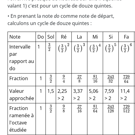
valant 1) c'est pour un cycle de douze quintes.
• En prenant la note
do
comme note de départ,
calculons un cycle de douze quintes :
Note
Do
Sol
Ré
La
Mi
Si
Fa
3
3
2
5
6
4
Intervalle
1
3
3
3
3
3
(
)
(
)
(
)
(
)
(
)
2
2
2
2
2
2
par
rapport au
do
3
9
81
27
729
243
Fraction
1
2
16
4
8
32
64
Valeur
1
1,5
2,25
3,37
5,06
7,59
11,4
approchée
> 2
> 2
> 2
> 2
> 2
3
81
9
27
729
243
Fraction
1
2
8
16
64
512
128
ramenée à
l'octave
étudiée