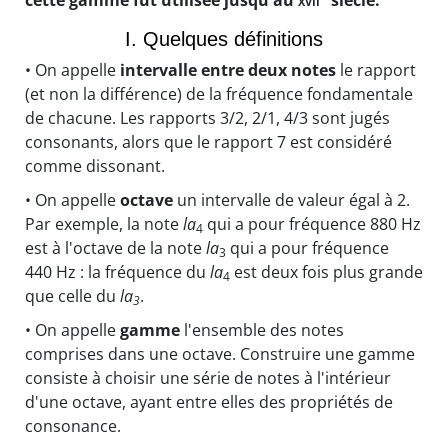
cette gamme fut utilisée jusqu'au
xvii
siècle.
I. Quelques définitions
• On appelle
intervalle entre deux notes
le rapport
(et non la différence) de la fréquence fondamentale
de chacune. Les rapports 3/2, 2/1, 4/3 sont jugés
consonants, alors que le rapport 7 est considéré
comme dissonant.
• On appelle
octave
un intervalle de valeur égal à 2.
Par exemple, la note
la
qui a pour fréquence 880 Hz
4
est à l'octave de la note
la
qui a pour fréquence
3
440 Hz : la fréquence du
la
est deux fois plus grande
4
que celle du
la
.
3
• On appelle
gamme
l'ensemble des notes
comprises dans une octave. Construire une gamme
consiste à choisir une série de notes à l'intérieur
d'une octave, ayant entre elles des propriétés de
consonance.