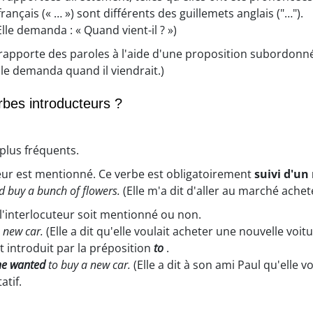
français (« … ») sont différents des guillemets anglais ("…").
lle demanda : « Quand vient-il ? »)
r rapporte des paroles à l'aide d'une proposition subordonn
lle demanda quand il viendrait.)
rbes introducteurs ?
 plus fréquents.
teur est mentionné. Ce verbe est obligatoirement
suivi d'u
d buy a bunch of flowers.
(Elle m'a dit d'aller au marché achet
l'interlocuteur soit mentionné ou non.
 new car.
(Elle a dit qu'elle voulait acheter une nouvelle voitu
st introduit par la préposition
to
.
she wanted
to buy a new car.
(Elle a dit à son ami Paul qu'elle v
atif.