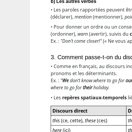
b) Les autres verbes
• Les paroles rapportées peuvent êt
(déclarer),
mention
(mentionner),
poi
• Pour donner un ordre ou un conseil
(ordonner),
warn
(avertir), suivis du
Ex. :
"Don't come closer!"
(« Ne vous a
3. Comment passe-t-on du disco
• Comme en français, au discours ind
pronoms et les déterminants.
Ex. :
"
We
don't know where to go for
ou
where to go for
their
holiday.
• Les
repères spatiaux-temporels
li
Discours direct
D
this
(ce, cette),
these
(ces)
t
here
(ici)
t