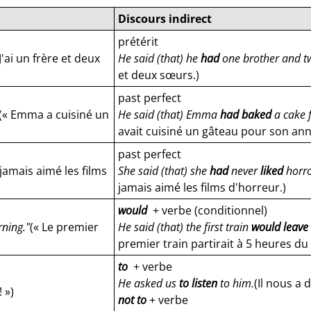
Discours indirect
prétérit
 J'ai un frère et deux
He said (that) he
had
one brother and tw
et deux sœurs.)
past perfect
(« Emma a cuisiné un
He said (that) Emma
had baked
a cake f
avait cuisiné un gâteau pour son anni
past perfect
i jamais aimé les films
She said (that) she
had
never
liked
horro
jamais aimé les films d'horreur.)
would
+ verbe (conditionnel)
rning."
(« Le premier
He said (that) the first train
would leave
premier train partirait à 5 heures du
to
+ verbe
He asked us
to listen
to him.
(Il nous a
 »)
not to
+ verbe