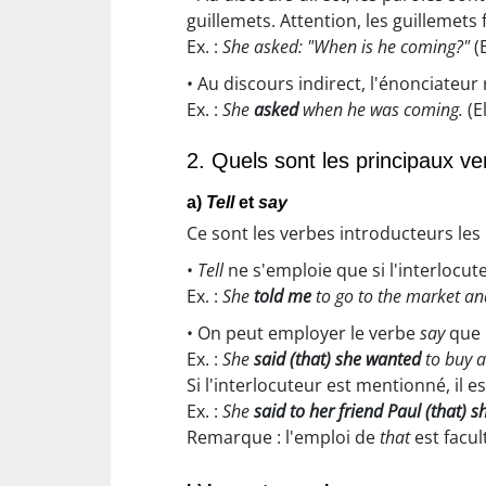
guillemets. Attention, les guillemets 
Ex. :
She asked: "When is he coming?"
(E
• Au discours indirect, l'énonciateu
Ex. :
She
asked
when he was coming.
(E
2. Quels sont les principaux ve
a)
Tell
et
say
Ce sont les verbes introducteurs les
•
Tell
ne s'emploie que si l'interlocu
Ex. :
She
told me
to go to the market an
• On peut employer le verbe
say
que 
Ex. :
She
said (that) she wanted
to buy a
Si l'interlocuteur est mentionné, il e
Ex. :
She
said to her friend Paul (that) 
Remarque : l'emploi de
that
est facult