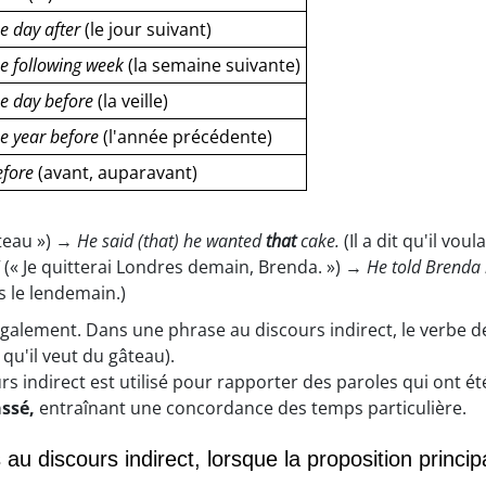
e day after
(le jour suivant)
he following week
(la semaine suivante)
he day before
(la veille)
e year before
(l'année précédente)
efore
(avant, auparavant)
âteau ») →
He said (that) he wanted
that
cake.
(Il a dit qu'il voul
(« Je quitterai Londres demain, Brenda. ») →
He told Brenda
s le lendemain.)
galement. Dans une phrase au discours indirect, le verbe de
t qu'il veut du gâteau).
rs indirect est utilisé pour rapporter des paroles qui ont 
ssé,
entraînant une concordance des temps particulière.
 au discours indirect, lorsque la proposition princi