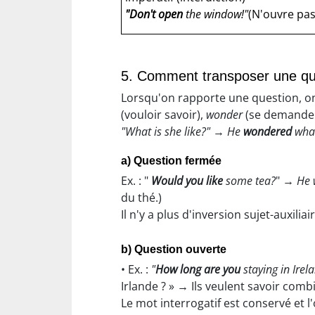
"Don't open
the window!"
(N'ouvre pas 
5. Comment transposer une que
Lorsqu'on rapporte une question, on
(vouloir savoir),
wonder
(se demander
"What is she like?"
→
He
wondered
what
a) Question fermée
Ex. : "
Would you like
some tea?
" →
He 
du thé.)
Il n'y a plus d'inversion sujet-auxilia
b) Question ouverte
• Ex. :
"
How long are you
staying in Irel
Irlande ? » → Ils veulent savoir comb
Le mot interrogatif est conservé et l