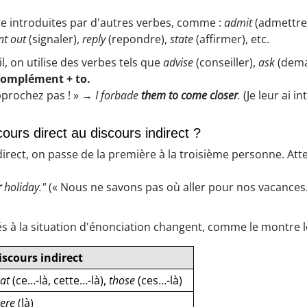
re introduites par d'autres verbes, comme :
admit
(admettre
nt out
(signaler),
reply
(repondre),
state
(affirmer), etc.
, on utilise des verbes tels que
advise
(conseiller),
ask
(dema
complément + to.
pprochez pas ! » →
I forbade
them
to come closer
.
(Je leur ai i
urs direct au discours indirect ?
irect, on passe de la première à la troisième personne. Att
r
holiday."
(« Nous ne savons pas où aller pour nos vacances
és à la situation d'énonciation changent, comme le montre le
iscours indirect
hat
(ce…-là, cette…-là),
those
(ces…-là)
here
(là)