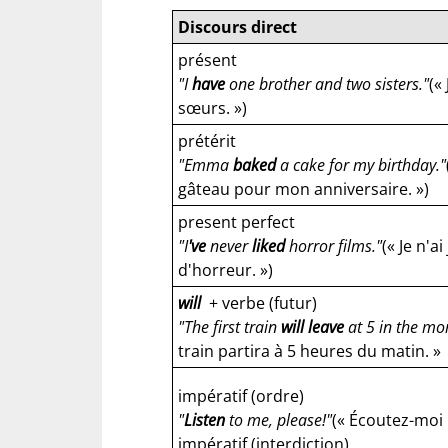
Discours direct
présent
"I
have
one brother and two sisters."
(«
sœurs. »)
prétérit
"Emma
baked
a cake for my birthday."
gâteau pour mon anniversaire. »)
present perfect
"I
've
never
liked
horror films."
(« Je n'a
d'horreur. »)
will
+ verbe (futur)
"The first train
will leave
at 5 in the mo
train partira à 5 heures du matin. »
impératif (ordre)
"
Listen
to me, please!"
(« Écoutez-moi !
impératif (interdiction)