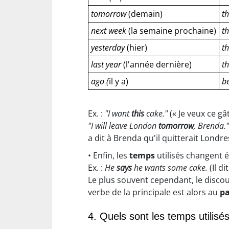
tomorrow
(demain)
th
next week
(la semaine prochaine)
t
yesterday
(hier)
t
last year
(l'année dernière)
th
ago (
il y a)
b
Ex. :
"I want
this
cake."
(« Je veux ce g
"I will leave London
tomorrow
, Brenda."
a dit à Brenda qu'il quitterait Londre
• Enfin, les
temps
utilisés changent é
Ex. :
He
says
he wants some cake.
(Il di
Le plus souvent cependant, le discou
verbe de la principale est alors au
pa
4. Quels sont les temps utilisés