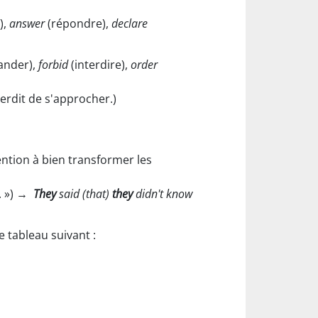
),
answer
(répondre),
declare
nder),
forbid
(interdire),
order
nterdit de s'approcher.)
ention à bien transformer les
. ») →
They
said (that)
they
didn't know
 tableau suivant :