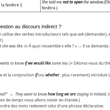
She told me
not to open
the window.
(El
la fenêtre !)
fenêtre.)
stion au discours indirect ?
 utilise des verbes introducteurs tels que
ask
(demander),
).
 she was like.
(« À quoi ressemble-t-elle ? » → Il se demanda 
wants to know
if we would like
some tea.
(« Désirez-vous du thé
ire et la conjonction
if
(ou
whether
, plus rarement) introduit l
and?"
→
They want to know
how long we are
staying in Ireland.
(
ien de temps nous allons rester en Irlande.)
'ordre des mots redevient celui d'une phrase déclarative.