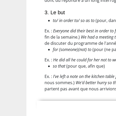
donc dû répondre à un long interrog
3. Le but
to/ in order to/ so as to
(pour, dans
Ex. :
Everyone did their best in order to 
fin de la semaine.)
We had a meeting t
de discuter du programme de l'anné
for (someone)(not) to
(pour (ne pa
Ex. :
He did all he could for her not to w
so that
(pour que, afin que)
Ex. :
I've left a note on the kitchen tabl
nous sommes.)
We'd better hurry so th
partent pas avant que nous arrivions