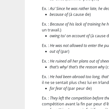
Ex. :
As/ Since he was rather late, he dec
because of
(à cause de)
Ex. :
Because of his lack of training he ha
un travail.)
owing to/ on account of
(à cause d
Ex. :
He was not allowed to enter the pu
out of
(par)
Ex. :
He ruined all her plans out of shee
that's why/ that's the reason why
(c
Ex. :
He had been abroad too long, that's
il ne se sentait plus chez lui en Irland
for fear of
(par peur de)
Ex. :
They left the competition before t
compétition avant la fin par peur d'