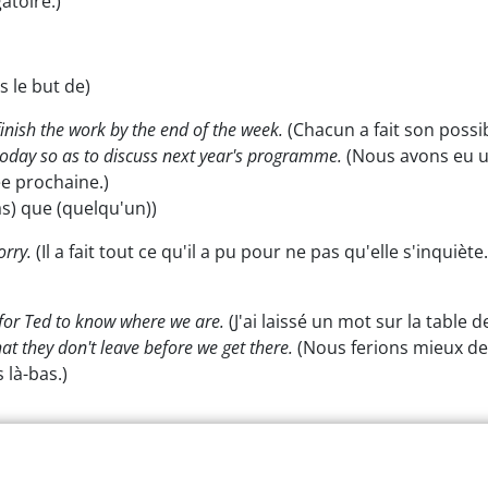
atoire.)
 le but de)
finish the work by the end of the week.
(Chacun a fait son possibl
oday so as to discuss next year's programme.
(Nous avons eu u
e prochaine.)
s) que (quelqu'un))
orry.
(Il a fait tout ce qu'il a pu pour ne pas qu'elle s'inquiète.
e for Ted to know where we are.
(J'ai laissé un mot sur la table 
at they don't leave before we get there.
(Nous ferions mieux de 
 là-bas.)