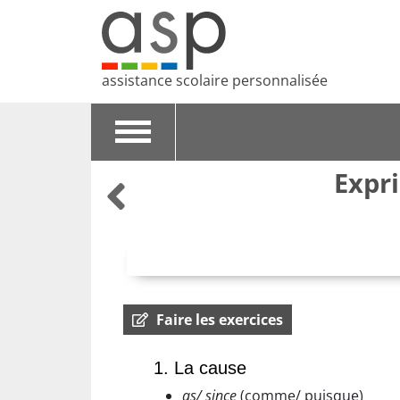
assistance scolaire personnalisée
Toggle
navigation
Expri
Faire les exercices
1. La cause
as/ since
(comme/ puisque)