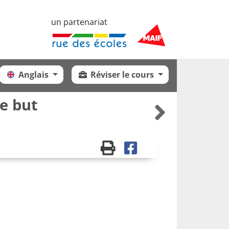
un partenariat
Anglais
Réviser le cours
le but