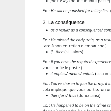
for + V-ing
(pour + infinitif passé)
Ex. :
He will be punished for telling lies.
2. La conséquence
as a result/ as a consequence/ con
Ex. :
He missed the early train, as a resu
tard à son entretien d'embauche.)
if…then
(si… alors)
Ex. :
If you have the required experience
vous confie le poste.)
it implies/ means/ entails
(cela imp
Ex. :
You've chosen to join the army, it 
cela implique que vous portiez un un
therefore/ thus
(donc/ ainsi)
Ex. :
He happened to be on the crime sce