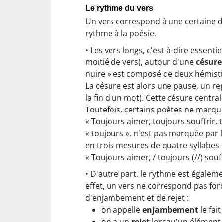
Le rythme du vers
Un vers correspond à une certaine di
rythme à la poésie.
• Les vers longs, c'est-à-dire essent
moitié de vers), autour d'une
césure
nuire » est composé de deux hémistic
La césure est alors une pause, un re
la fin d'un mot). Cette césure centr
Toutefois, certains poètes ne marque
« Toujours aimer, toujours souffrir,
« toujours », n'est pas marquée par l
en trois mesures de quatre syllabes c
« Toujours aimer, / toujours (//) souf
• D'autre part, le rythme est égaleme
effet, un vers ne correspond pas fo
d'enjambement et de rejet :
on appelle
enjambement
le fai
on a un
rejet
lorsqu'un élément b