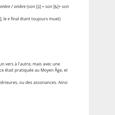
ombre / ombre
(son [
] + son [
]+ son
], le
e
final étant toujours muet)
d'un vers à l'autre, mais avec une
ce était pratiquée au Moyen Âge, et
ntérieures, ou des assonances. Ainsi