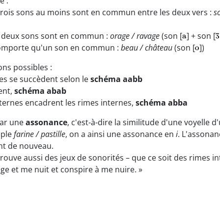
e :
rois sons au moins sont en commun entre les deux vers :
s
 deux sons sont en commun :
orage / ravage
(son [
] + son [
 comporte qu'un son en commun :
beau / château
(son [
])
ons possibles :
mes se succèdent selon le
schéma aabb
ent,
schéma abab
xternes encadrent les rimes internes,
schéma abba
par une
assonance
, c'est-à-dire la similitude d'une voyelle 
uple
farine / pastille
, on a ainsi une assonance en
i
. L'assonan
nt de nouveau.
trouve aussi des jeux de sonorités – que ce soit des rimes i
ige et me nuit et conspire à me nuire. »