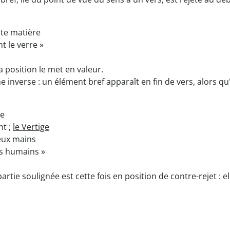
ute matière
nt le verre »
a position le met en valeur.
inverse : un élément bref apparaît en fin de vers, alors qu'il
ge
nt ;
le Vertige
deux mains
s humains »
 partie soulignée est cette fois en position de contre-rejet : e