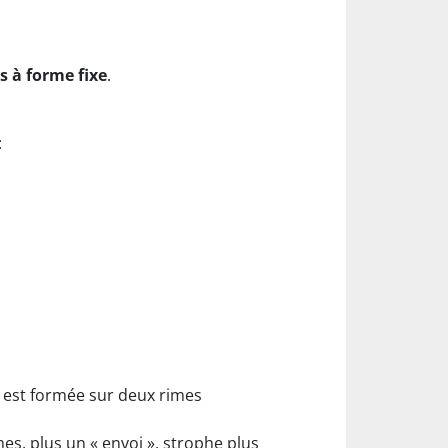
 à forme fixe
.
:
e est formée sur deux rimes
, plus un « envoi », strophe plus