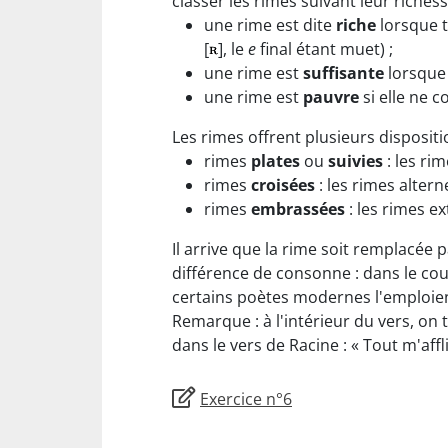
classer les rimes suivant leur richess
une rime est dite
riche
lorsque t
[
], le
e
final étant muet) ;
une rime est
suffisante
lorsque
une rime est
pauvre
si elle ne
Les rimes offrent plusieurs dispositi
rimes
plates
ou
suivies
: les ri
rimes
croisées
: les rimes altern
rimes
embrassées
: les rimes e
Il arrive que la rime soit remplacée 
différence de consonne : dans le co
certains poètes modernes l'emploie
Remarque : à l'intérieur du vers, on 
dans le vers de Racine : « Tout m'affl
Exercice n°6