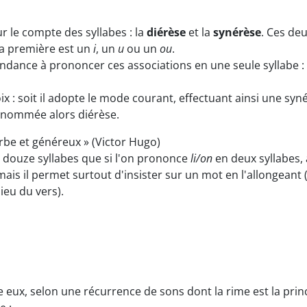
 le compte des syllabes : la
diérèse
et la
synérèse
. Ces d
 la première est un
i
, un
u
ou un
ou
.
endance à prononcer ces associations en une seule syllabe :
oix : soit il adopte le mode courant, effectuant ainsi une syné
, nommée alors diérèse.
rbe et généreux » (Victor Hugo)
s douze syllabes que si l'on prononce
li/on
en deux syllabes,
is il permet surtout d'insister sur un mot en l'allongeant (
ieu du vers).
re eux, selon une récurrence de sons dont la rime est la pri