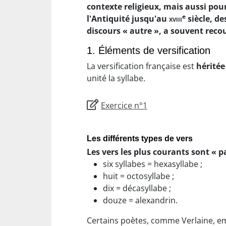
contexte religieux, mais aussi pour
e
l'Antiquité jusqu'au
xviii
siècle, de
discours « autre », a souvent recour
1. Éléments de versification
La versification française est
héritée
unité la syllabe.
Exercice n°1
Les différents types de vers
Les vers les plus courants sont « p
six syllabes = hexasyllabe ;
huit = octosyllabe ;
dix = décasyllabe ;
douze = alexandrin.
Certains poètes, comme Verlaine, emp