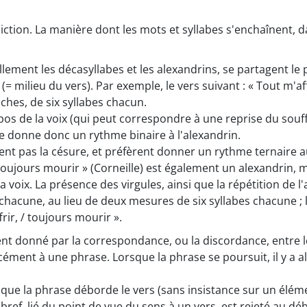
ction. La manière dont les mots et syllabes s'enchaînent, 
iellement les décasyllabes et les alexandrins, se partagent l
(= milieu du vers). Par exemple, le vers suivant : « Tout m'af
hes, de six syllabes chacun.
pos de la voix (qui peut correspondre à une reprise du souf
ale donne donc un rythme binaire à l'alexandrin.
nt pas la césure, et préfèrent donner un rythme ternaire au
 toujours mourir » (Corneille) est également un alexandrin, 
a voix. La présence des virgules, ainsi que la répétition de l
hacune, au lieu de deux mesures de six syllabes chacune ; le
frir, / toujours mourir ».
nt donné par la correspondance, ou la discordance, entre le 
rcément à une phrase. Lorsque la phrase se poursuit, il y a
t que la phrase déborde le vers (sans insistance sur un éléme
ref, lié du point de vue du sens à un vers, est rejeté au déb