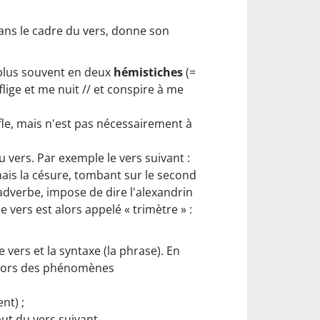
dans le cadre du vers, donne son
e plus souvent en deux
hémistiches
(=
flige et me nuit // et conspire à me
fle, mais n'est pas nécessairement à
 vers. Par exemple le vers suivant :
mais la césure, tombant sur le second
'adverbe, impose de dire l'alexandrin
 vers est alors appelé « trimètre » :
vers et la syntaxe (la phrase). En
 alors des phénomènes
nt) ;
ut du vers suivant.