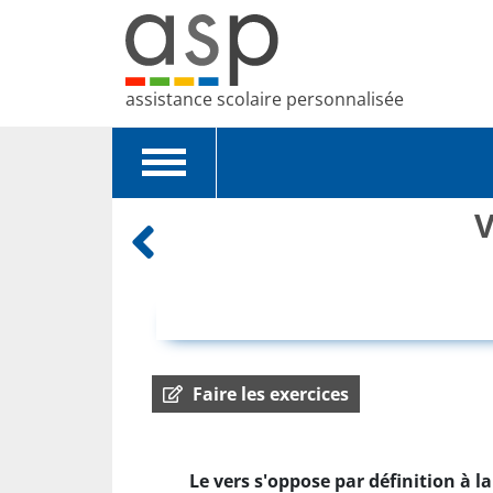
assistance scolaire personnalisée
Toggle
navigation
V
Faire les exercices
Le vers s'oppose par définition à 